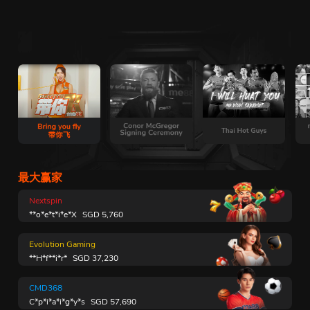
最大赢家
Nextspin
**o*e*t*i*e*X
SGD
5,760
Evolution Gaming
**H*f**i*r*
SGD
37,230
CMD368
C*p*i*a*i*g*y*s
SGD
57,690