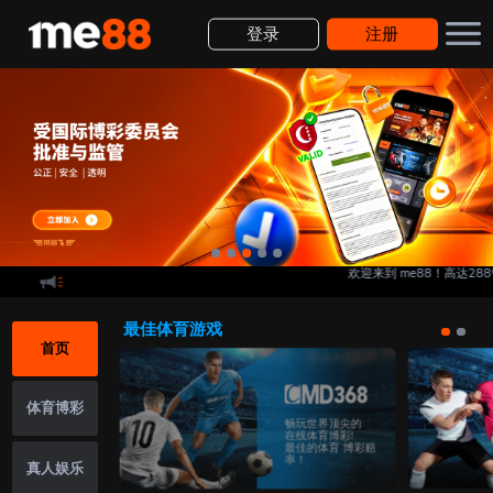
登录
注册
欢迎来到 me88！高达288
存款
转账
提款
历史
最佳体育游戏
首页
体育博彩
畅玩世界顶尖的
在线体育博彩!
最佳的体育 博彩赔
率！
真人娱乐