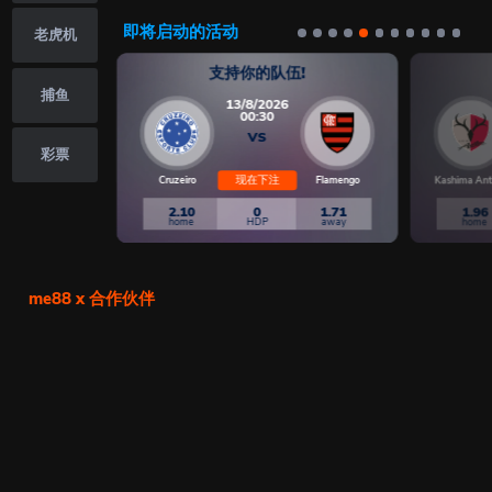
即将启动的活动
老虎机
支持你的队伍!
捕鱼
13/8/2026
00:30
VS
彩票
现在下注
Cruzeiro
Flamengo
Kashima Ant
2.10
0
1.71
1.96
home
HDP
away
home
me88 x 合作伙伴