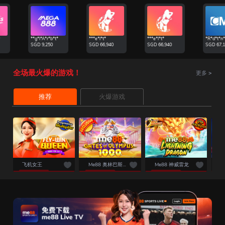
**g*l*A*r*b*t*
***e*l*t*
***e*l*t*
*R*d*t*n*B*i
SGD
9,250
SGD
66,940
SGD
66,940
SGD
67,120
全场最火爆的游戏！
更多
>
推荐
火爆游戏
飞机女王
Me88 奥林巴斯之门 1000
Me88 神威雷龙
M