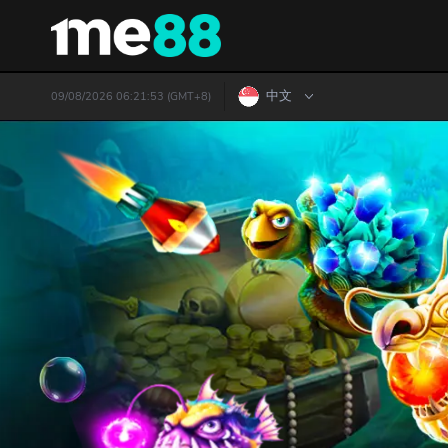
中文
09/08/2026 06:21:54
(
GMT+8
)