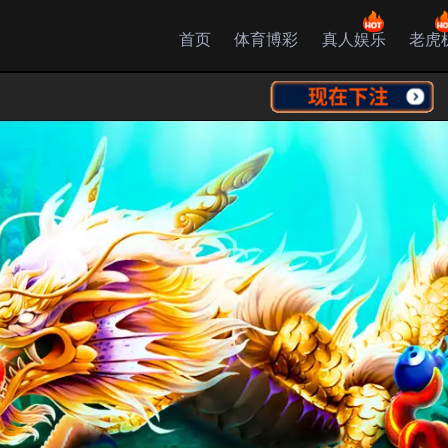
首页
体育博彩
真人娱乐
老虎