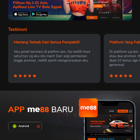
Testimoni
Memang Terbaik Dari Semua Perspektif!
Platform Yang Pa
Aku prnah bermain di platfrm lain, ttp me88 hnye
Di platform yg lain,
satu2nye yg aku sllu main! Dari segi permainan
atau dua promosi, t
shgge promosi, me88 xprnh mengecewakan aku
drpd 10 bonus dgn 
generous!
APP
BARU