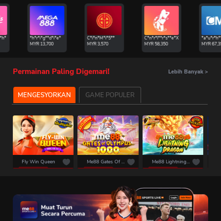
*h*r*i*g**d*i*e*
C*i*n*M*i*5**
C*n*r*l**r*s**e*X
*a*u*r*h****n
MYR
13,700
MYR
3,570
MYR
58,350
MYR
67,390
Permainan Paling Digemari!
Lebih Banyak
>
MENGESYORKAN
GAME POPULER
Fly Win Queen
Me88 Gates Of Olympus 1000
Me88 Lightning Dragon