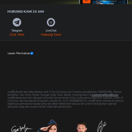
HUBUNGI KAMI 24 JAM
Telegram
LiveChat
Click Here
Hubungi Kami
Lesen Permainan
me88 dimiliki dan dikendalikan oleh S Tier Solutions Ltd. Nombor pendaftaran: 000053784. Alamat
berdaftar: San Victor Street, Orange Walk Town, Belize. Hubungi kami di
marketing@me88.com
.
me88 dilesenkan dan dikawal selia oleh Government of the Autonomous Island of Anjouan, Union of
Comoros, dan beroperasi di bawah License No. ALSI-202606029-FI1. me88 telah memenuhi semua
keperluan pematuhan kawal selia dan diberi kebenaran secara sah untuk menjalankan operasi
perjudian bagi semua permainan nasib dan pertaruhan.